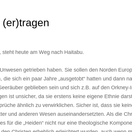
 (er)tragen
gt, steht heute am Weg nach Haitabu.
r Unwesen getrieben haben. Sie sollen den Norden Euro
 die sich ein paar Jahre „ausgetobt“ hatten und dann n
 Seeräuber geblieben sein und sich z.B. auf den Orkney-
en ist unsicher, da sie erstens keine eigene Ethnie dars
rüche ähnlich zu verwirklichen. Sicher ist, dass sie kei
ter und anderen Wesen auseinandersetzten. Als die Chri
es für die „Heiden“ nicht nur eine theologische Kompone
den Christen erheblich erleichtert wurden, auch wenn m