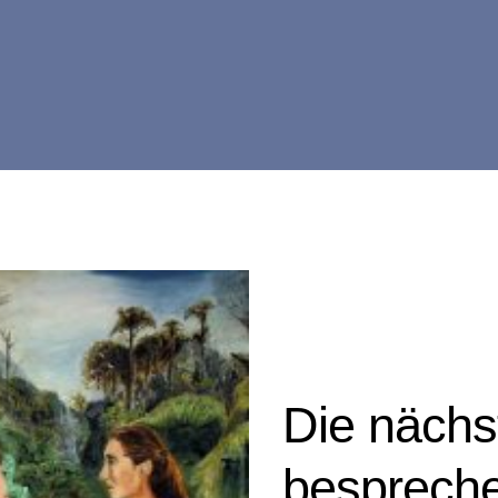
Die nächs
bespreche