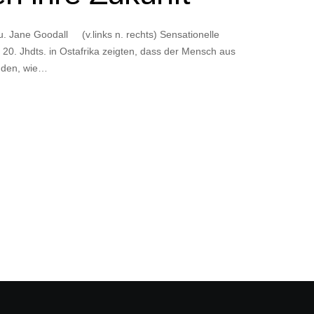
u. Jane Goodall (v.links n. rechts) Sensationelle
20. Jhdts. in Ostafrika zeigten, dass der Mensch aus
nden, wie…