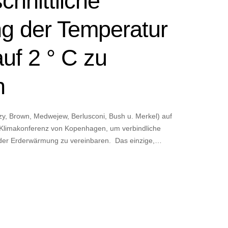
chnittliche
g der Temperatur
uf 2 ° C zu
n
kozy, Brown, Medwejew, Berlusconi, Bush u. Merkel) auf
n Klimakonferenz von Kopenhagen, um verbindliche
er Erderwärmung zu vereinbaren. Das einzige,…