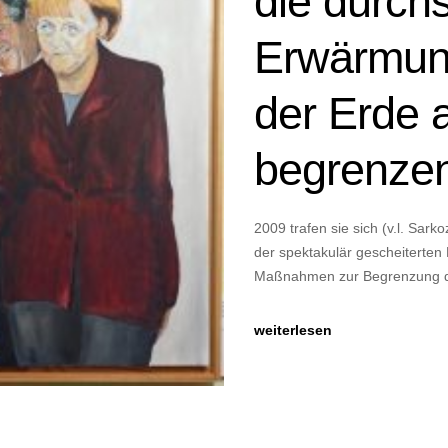
die durchs
Erwärmun
der Erde a
begrenze
2009 trafen sie sich (v.l. Sar
der spektakulär gescheiterte
Maßnahmen zur Begrenzung d
weiterlesen